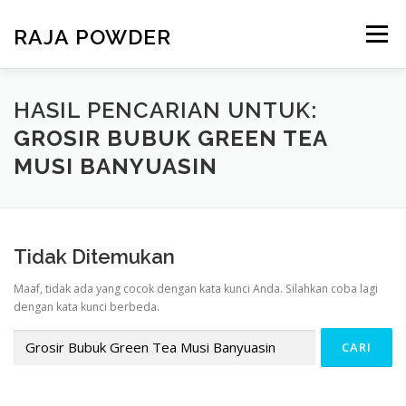
RAJA POWDER
Menu
BERANDA
PRODUK
TENTANG KAMI
HASIL PENCARIAN UNTUK:
GROSIR BUBUK GREEN TEA
MUSI BANYUASIN
KONTAK KAMI
PAKET USAHA
Tidak Ditemukan
Maaf, tidak ada yang cocok dengan kata kunci Anda. Silahkan coba lagi
dengan kata kunci berbeda.