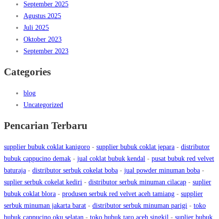
September 2025
Agustus 2025
Juli 2025
Oktober 2023
September 2023
Categories
blog
Uncategorized
Pencarian Terbaru
supplier bubuk coklat kanigoro
-
supplier bubuk coklat jepara
-
distributor
bubuk cappucino demak
-
jual coklat bubuk kendal
-
pusat bubuk red velvet
baturaja
-
distributor serbuk cokelat boba
-
jual powder minuman boba
-
suplier serbuk cokelat kediri
-
distributor serbuk minuman cilacap
-
suplier
bubuk coklat blora
-
produsen serbuk red velvet aceh tamiang
-
supplier
serbuk minuman jakarta barat
-
distributor serbuk minuman parigi
-
toko
bubuk cappucino oku selatan
-
toko bubuk taro aceh singkil
-
suplier bubuk