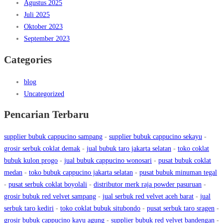
Agustus 2025
Juli 2025
Oktober 2023
September 2023
Categories
blog
Uncategorized
Pencarian Terbaru
supplier bubuk cappucino sampang
-
supplier bubuk cappucino sekayu
-
grosir serbuk coklat demak
-
jual bubuk taro jakarta selatan
-
toko coklat
bubuk kulon progo
-
jual bubuk cappucino wonosari
-
pusat bubuk coklat
medan
-
toko bubuk cappucino jakarta selatan
-
pusat bubuk minuman tegal
-
pusat serbuk coklat boyolali
-
distributor merk raja powder pasuruan
-
grosir bubuk red velvet sampang
-
jual serbuk red velvet aceh barat
-
jual
serbuk taro kediri
-
toko coklat bubuk situbondo
-
pusat serbuk taro sragen
-
grosir bubuk cappucino kayu agung
-
supplier bubuk red velvet bandengan
-