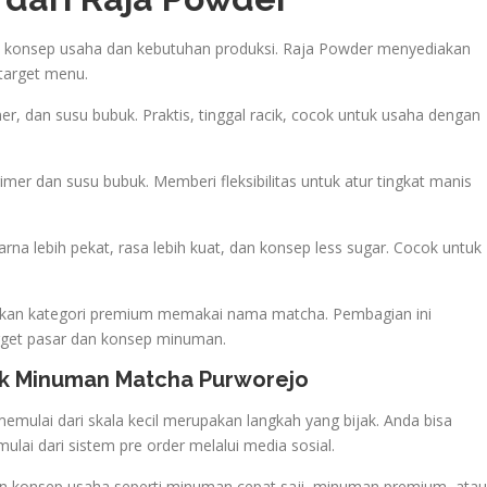
an konsep usaha dan kebutuhan produksi. Raja Powder menyediakan
 target menu.
er, dan susu bubuk. Praktis, tinggal racik, cocok untuk usaha dengan
imer dan susu bubuk. Memberi fleksibilitas untuk atur tingkat manis
rna lebih pekat, rasa lebih kuat, dan konsep less sugar. Cocok untuk
gkan kategori premium memakai nama matcha. Pembagian ini
rget pasar dan konsep minuman.
uk Minuman Matcha Purworejo
emulai dari skala kecil merupakan langkah yang bijak. Anda bisa
ai dari sistem pre order melalui media sosial.
an konsep usaha seperti minuman cepat saji, minuman premium, atau