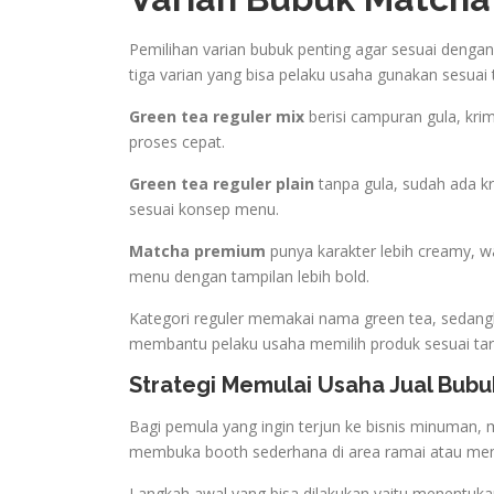
Pemilihan varian bubuk penting agar sesuai deng
tiga varian yang bisa pelaku usaha gunakan sesuai
Green tea reguler mix
berisi campuran gula, krim
proses cepat.
Green tea reguler plain
tanpa gula, sudah ada kr
sesuai konsep menu.
Matcha premium
punya karakter lebih creamy, wa
menu dengan tampilan lebih bold.
Kategori reguler memakai nama green tea, sedan
membantu pelaku usaha memilih produk sesuai ta
Strategi Memulai Usaha Jual Bub
Bagi pemula yang ingin terjun ke bisnis minuman, m
membuka booth sederhana di area ramai atau memul
Langkah awal yang bisa dilakukan yaitu menentuk