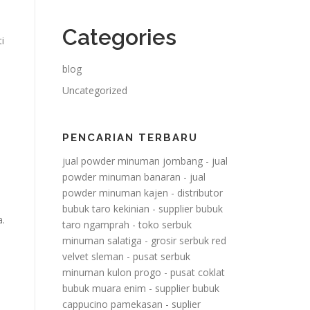
Categories
i
blog
Uncategorized
PENCARIAN TERBARU
.
jual powder minuman jombang
-
jual
powder minuman banaran
-
jual
powder minuman kajen
-
distributor
bubuk taro kekinian
-
supplier bubuk
a.
taro ngamprah
-
toko serbuk
minuman salatiga
-
grosir serbuk red
velvet sleman
-
pusat serbuk
minuman kulon progo
-
pusat coklat
bubuk muara enim
-
supplier bubuk
cappucino pamekasan
-
suplier