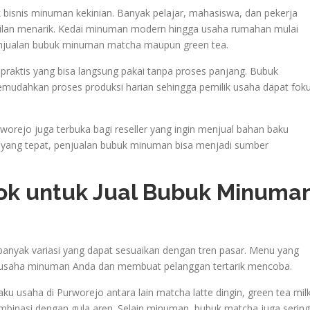
 bisnis minuman kekinian. Banyak pelajar, mahasiswa, dan pekerja
an menarik. Kedai minuman modern hingga usaha rumahan mulai
njualan bubuk minuman matcha maupun green tea.
aktis yang bisa langsung pakai tanpa proses panjang. Bubuk
udahkan proses produksi harian sehingga pemilik usaha dapat fok
worejo juga terbuka bagi reseller yang ingin menjual bahan baku
si yang tepat, penjualan bubuk minuman bisa menjadi sumber
ok untuk Jual Bubuk Minuma
anyak variasi yang dapat sesuaikan dengan tren pasar. Menu yang
 usaha minuman Anda dan membuat pelanggan tertarik mencoba.
u usaha di Purworejo antara lain matcha latte dingin, green tea milk
mbinasi dengan gula aren. Selain minuman, bubuk matcha juga serin