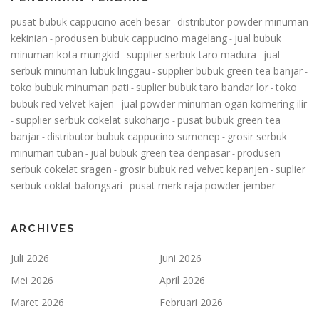
pusat bubuk cappucino aceh besar
distributor powder minuman
-
kekinian
produsen bubuk cappucino magelang
jual bubuk
-
-
minuman kota mungkid
supplier serbuk taro madura
jual
-
-
serbuk minuman lubuk linggau
supplier bubuk green tea banjar
-
-
toko bubuk minuman pati
suplier bubuk taro bandar lor
toko
-
-
bubuk red velvet kajen
jual powder minuman ogan komering ilir
-
supplier serbuk cokelat sukoharjo
pusat bubuk green tea
-
-
banjar
distributor bubuk cappucino sumenep
grosir serbuk
-
-
minuman tuban
jual bubuk green tea denpasar
produsen
-
-
serbuk cokelat sragen
grosir bubuk red velvet kepanjen
suplier
-
-
serbuk coklat balongsari
pusat merk raja powder jember
-
-
ARCHIVES
Juli 2026
Juni 2026
Mei 2026
April 2026
Maret 2026
Februari 2026