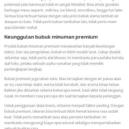
potensial yaitu karena produk ini sangat fleksibel. Bisa amda gunakan
berbagai menu seperti , milk tea, ice blend, smoothies, hingga hot latte.
Semua bisa terbuat hanya dengan satu jenis bubuk utama tambah air
ataupun es batu. Tidak perlu bahan tambahan lain, tidak perlu mixer
atau blender mahal.
Keunggulan bubuk minuman premium
Produk bubuk minuman premium menawarkan banyak keuntungan
teknis. Dari sisi pengolahan, bubuk ini lebih mudah larut. Cukup diaduk
sebentar saja, tidak perlu alat khusus. Ini membantu para pelaku barista,
staf toko, pelaku sebuah usaha rumahan yang tidak memiliki
perlengkapan lengkap.
Bubuk premium juga tahan suhu. Mau tersajikan dengan air panas atau
air es, rasa tetap stabil, warna tidak berubah, dan aroma tetap keluar.
Bahkan jika dibiarkan selama beberapa menit, hasil akhir tidak langsung
rusak. Ini memberi rasa percaya diri saat tersajikan kepada pelanggan.
Untuk penggunaan skala bisnis, efisiensi menjadi faktor penting. Dengan
bubuk premium, takaran bisa terbuat lebih hemat karena rasa sudah
kuat. Tidak perlu menambah susu atau pemanis tambahan. Ini
membantu mengurangi biaya operasional sekaligus mempertahankan
sebuah kualitas rasa.