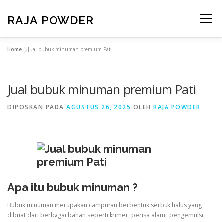
RAJA POWDER
Menu
Home
»
Jual bubuk minuman premium Pati
BERANDA
PRODUK
TENTANG KAMI
Jual bubuk minuman premium Pati
KONTAK KAMI
PAKET USAHA
DIPOSKAN PADA
AGUSTUS 26, 2025
OLEH
RAJA POWDER
Apa itu bubuk minuman
?
Bubuk minuman merupakan campuran berbentuk serbuk halus yang
dibuat dari berbagai bahan seperti krimer, perisa alami, pengemulsi,