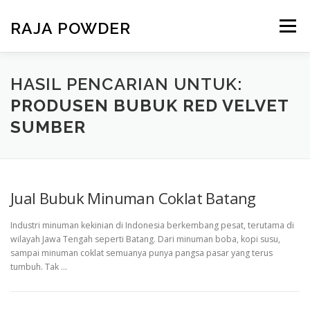
RAJA POWDER
Menu
BERANDA
PRODUK
TENTANG KAMI
HASIL PENCARIAN UNTUK:
PRODUSEN BUBUK RED VELVET
SUMBER
KONTAK KAMI
PAKET USAHA
Jual Bubuk Minuman Coklat Batang
Industri minuman kekinian di Indonesia berkembang pesat, terutama di
wilayah Jawa Tengah seperti Batang. Dari minuman boba, kopi susu,
sampai minuman coklat semuanya punya pangsa pasar yang terus
tumbuh. Tak …