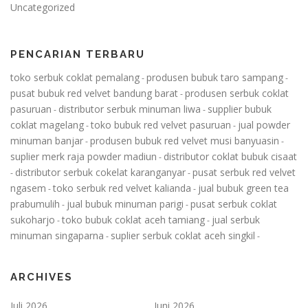
Uncategorized
PENCARIAN TERBARU
toko serbuk coklat pemalang
produsen bubuk taro sampang
-
-
pusat bubuk red velvet bandung barat
produsen serbuk coklat
-
pasuruan
distributor serbuk minuman liwa
supplier bubuk
-
-
coklat magelang
toko bubuk red velvet pasuruan
jual powder
-
-
minuman banjar
produsen bubuk red velvet musi banyuasin
-
-
suplier merk raja powder madiun
distributor coklat bubuk cisaat
-
distributor serbuk cokelat karanganyar
pusat serbuk red velvet
-
-
ngasem
toko serbuk red velvet kalianda
jual bubuk green tea
-
-
prabumulih
jual bubuk minuman parigi
pusat serbuk coklat
-
-
sukoharjo
toko bubuk coklat aceh tamiang
jual serbuk
-
-
minuman singaparna
suplier serbuk coklat aceh singkil
-
-
ARCHIVES
Juli 2026
Juni 2026