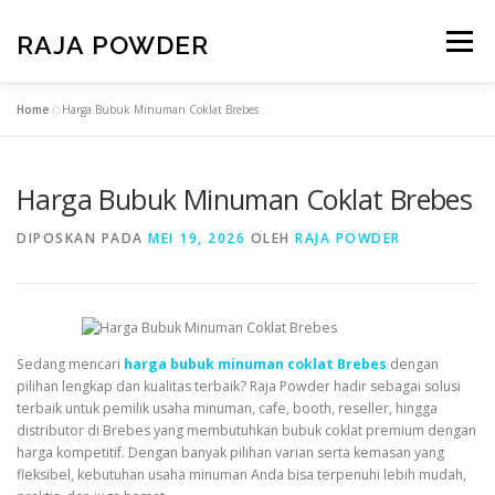
RAJA POWDER
Menu
Home
»
Harga Bubuk Minuman Coklat Brebes
BERANDA
PRODUK
TENTANG KAMI
Harga Bubuk Minuman Coklat Brebes
KONTAK KAMI
PAKET USAHA
DIPOSKAN PADA
MEI 19, 2026
OLEH
RAJA POWDER
Sedang mencari
harga bubuk minuman coklat Brebes
dengan
pilihan lengkap dan kualitas terbaik? Raja Powder hadir sebagai solusi
terbaik untuk pemilik usaha minuman, cafe, booth, reseller, hingga
distributor di Brebes yang membutuhkan bubuk coklat premium dengan
harga kompetitif. Dengan banyak pilihan varian serta kemasan yang
fleksibel, kebutuhan usaha minuman Anda bisa terpenuhi lebih mudah,