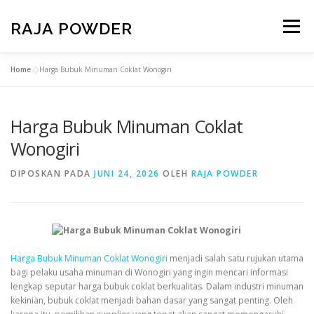
RAJA POWDER
Menu
Home
»
Harga Bubuk Minuman Coklat Wonogiri
BERANDA
PRODUK
TENTANG KAMI
Harga Bubuk Minuman Coklat
KONTAK KAMI
PAKET USAHA
Wonogiri
DIPOSKAN PADA
JUNI 24, 2026
OLEH
RAJA POWDER
Harga Bubuk Minuman Coklat Wonogiri
menjadi salah satu rujukan utama
bagi pelaku usaha minuman di Wonogiri yang ingin mencari informasi
lengkap seputar harga bubuk coklat berkualitas. Dalam industri minuman
kekinian, bubuk coklat menjadi bahan dasar yang sangat penting. Oleh