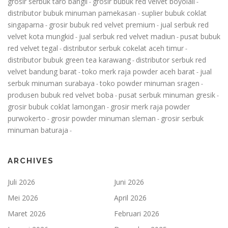
grosir serbuk taro bangil
grosir bubuk red velvet boyolali
-
-
distributor bubuk minuman pamekasan
suplier bubuk coklat
-
singaparna
grosir bubuk red velvet premium
jual serbuk red
-
-
velvet kota mungkid
jual serbuk red velvet madiun
pusat bubuk
-
-
red velvet tegal
distributor serbuk cokelat aceh timur
-
-
distributor bubuk green tea karawang
distributor serbuk red
-
velvet bandung barat
toko merk raja powder aceh barat
jual
-
-
serbuk minuman surabaya
toko powder minuman sragen
-
-
produsen bubuk red velvet boba
pusat serbuk minuman gresik
-
-
grosir bubuk coklat lamongan
grosir merk raja powder
-
purwokerto
grosir powder minuman sleman
grosir serbuk
-
-
minuman baturaja
-
ARCHIVES
Juli 2026
Juni 2026
Mei 2026
April 2026
Maret 2026
Februari 2026