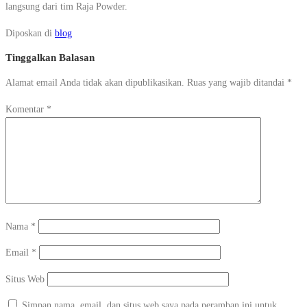
langsung dari tim Raja Powder.
Diposkan di
blog
Tinggalkan Balasan
Alamat email Anda tidak akan dipublikasikan.
Ruas yang wajib ditandai
*
Komentar
*
Nama
*
Email
*
Situs Web
Simpan nama, email, dan situs web saya pada peramban ini untuk