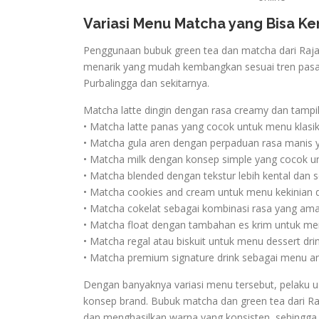
Variasi Menu Matcha yang Bisa 
Penggunaan bubuk green tea dan matcha dari Ra
menarik yang mudah kembangkan sesuai tren pasar.
Purbalingga dan sekitarnya.
Matcha latte dingin dengan rasa creamy dan tampi
• Matcha latte panas yang cocok untuk menu klasi
• Matcha gula aren dengan perpaduan rasa manis y
• Matcha milk dengan konsep simple yang cocok un
• Matcha blended dengan tekstur lebih kental dan 
• Matcha cookies and cream untuk menu kekinian 
• Matcha cokelat sebagai kombinasi rasa yang am
• Matcha float dengan tambahan es krim untuk meni
• Matcha regal atau biskuit untuk menu dessert dri
• Matcha premium signature drink sebagai menu an
Dengan banyaknya variasi menu tersebut, pelaku us
konsep brand. Bubuk matcha dan green tea dari
dan menghasilkan warna yang konsisten, sehingga 