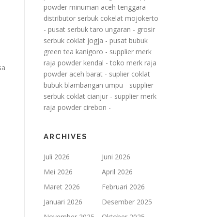
powder minuman aceh tenggara
-
distributor serbuk cokelat mojokerto
-
pusat serbuk taro ungaran
-
grosir
serbuk coklat jogja
-
pusat bubuk
green tea kanigoro
-
supplier merk
raja powder kendal
-
toko merk raja
sa
powder aceh barat
-
suplier coklat
bubuk blambangan umpu
-
supplier
serbuk coklat cianjur
-
supplier merk
raja powder cirebon
-
ARCHIVES
Juli 2026
Juni 2026
Mei 2026
April 2026
Maret 2026
Februari 2026
Januari 2026
Desember 2025
November 2025
Oktober 2025