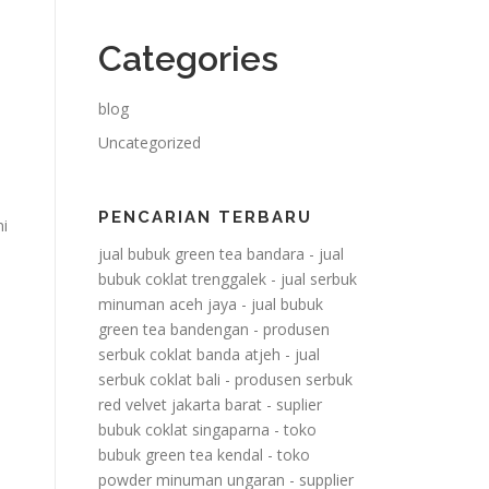
Categories
blog
Uncategorized
PENCARIAN TERBARU
ni
jual bubuk green tea bandara
-
jual
bubuk coklat trenggalek
-
jual serbuk
minuman aceh jaya
-
jual bubuk
green tea bandengan
-
produsen
serbuk coklat banda atjeh
-
jual
serbuk coklat bali
-
produsen serbuk
red velvet jakarta barat
-
suplier
bubuk coklat singaparna
-
toko
bubuk green tea kendal
-
toko
powder minuman ungaran
-
supplier