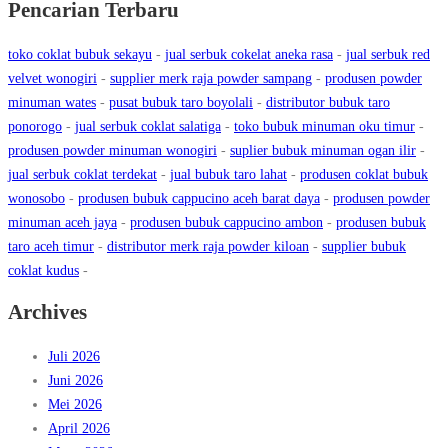
Pencarian Terbaru
toko coklat bubuk sekayu
-
jual serbuk cokelat aneka rasa
-
jual serbuk red
velvet wonogiri
-
supplier merk raja powder sampang
-
produsen powder
minuman wates
-
pusat bubuk taro boyolali
-
distributor bubuk taro
ponorogo
-
jual serbuk coklat salatiga
-
toko bubuk minuman oku timur
-
produsen powder minuman wonogiri
-
suplier bubuk minuman ogan ilir
-
jual serbuk coklat terdekat
-
jual bubuk taro lahat
-
produsen coklat bubuk
wonosobo
-
produsen bubuk cappucino aceh barat daya
-
produsen powder
minuman aceh jaya
-
produsen bubuk cappucino ambon
-
produsen bubuk
taro aceh timur
-
distributor merk raja powder kiloan
-
supplier bubuk
coklat kudus
-
Archives
Juli 2026
Juni 2026
Mei 2026
April 2026