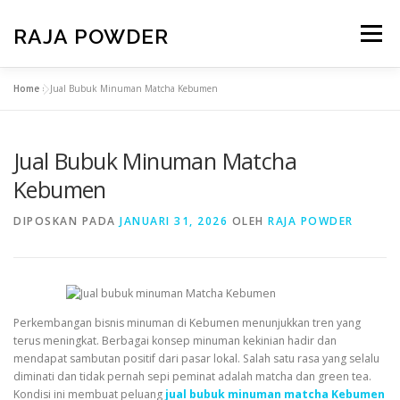
RAJA POWDER
Menu
Home
»
Jual Bubuk Minuman Matcha Kebumen
BERANDA
PRODUK
TENTANG KAMI
Jual Bubuk Minuman Matcha
KONTAK KAMI
PAKET USAHA
Kebumen
DIPOSKAN PADA
JANUARI 31, 2026
OLEH
RAJA POWDER
Perkembangan bisnis minuman di Kebumen menunjukkan tren yang
terus meningkat. Berbagai konsep minuman kekinian hadir dan
mendapat sambutan positif dari pasar lokal. Salah satu rasa yang selalu
diminati dan tidak pernah sepi peminat adalah matcha dan green tea.
Kondisi ini membuat peluang
jual bubuk minuman matcha Kebumen