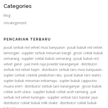
Categories
blog
Uncategorized
PENCARIAN TERBARU
pusat serbuk red velvet musi banyuasin
pusat bubuk red velvet
-
lamongan
supplier serbuk minuman bangil
grosir coklat bubuk
-
-
semarang
supplier coklat bubuk semarang
pusat bubuk red
-
-
velvet garut
jual merk raja powder karanganyar
distributor
-
-
serbuk red velvet kajen
distributor serbuk taro musi banyuasin
-
-
suplier serbuk cokelat pelabuhan ratu
pusat bubuk taro wates
-
-
suplier bubuk minuman indramayu
suplier bubuk cappucino
-
muara enim
distributor serbuk taro karanganyar
grosir bubuk
-
-
coklat aceh utara
supplier bubuk coklat aceh tamiang
jual
-
-
serbuk red velvet kuningan
supplier serbuk taro bandar jaya
-
-
distributor coklat bubuk milk shake
distributor coklat bubuk
-